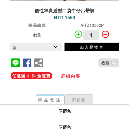
個性率真盾型口袋牛仔吊帶褲
NTD 1550
商品編號
A-TZ12552P
數量
加入購物車
收藏
任選滿 3 件 免運費
...詳細內容
商品敘述
問與答