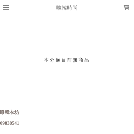
LOADING...
唯韓時尚
上架時間
銷售件數
銷售價格
樣式尺寸篩選
本分類目前無商品
現貨商品
篩選